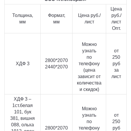
Цена
Толщина,
Формат,
Цена руб./
руб./
мм
мм
лист
лист
Опт.
Можно
узнать
от
по
250
2800*2070
ХДФ 3
телефону
руб
2440*2070
(цена
за
зависит от
лист
количества
и скидок)
ХДФ 3 –
1ст.белая
Можно
101, бук
узнать
от
381, вишня
по
250
088, ольха
2800*2070
телефону
руб