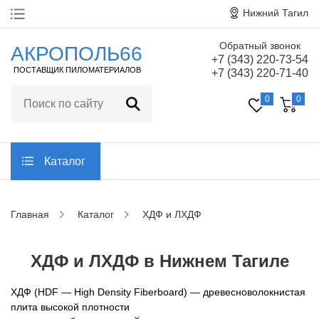
Нижний Тагил
Обратный звонок
Главная
АКРОПОЛЬ66
+7 (343) 220-73-54
ПОСТАВЩИК ПИЛОМАТЕРИАЛОВ
+7 (343) 220-71-40
О компании
0
0
Технические
характеристики
Статьи
Каталог
Отзывы
Главная
Каталог
ХДФ и ЛХДФ
Контакты
ХДФ и ЛХДФ в Нижнем Тагиле
Заказать обратный звонок
ХДФ (HDF — High Density Fiberboard) — древесноволокнистая
плита высокой плотности