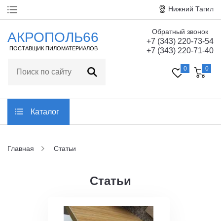
Нижний Тагил
Обратный звонок
Главная
АКРОПОЛЬ66
+7 (343) 220-73-54
ПОСТАВЩИК ПИЛОМАТЕРИАЛОВ
+7 (343) 220-71-40
О компании
0
0
Технические
характеристики
Статьи
Каталог
Отзывы
Главная
Статьи
Контакты
Статьи
Заказать обратный звонок