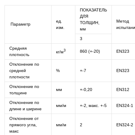
ПОКАЗАТЕЛЬ
ДЛЯ
ед.
Метод
ТОЛЩИН,
Параметр
изм.
испытан
мм
3
Средняя
3
860 (+-20)
EN323
кг/м
плотность
Отклонение по
средней
%
+-7
EN323
плотности
Отклонение по
мм
+-0,20
EN312
толщине
Отклонение по
мм/м
+-2, макс. +-5
EN324-1
длине и ширине
Отклонение от
прямого угла,
мм/м
2
EN324-2
макс