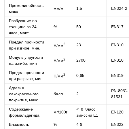
Прямолинейность,
мм/м
1,5
EN324-2
макс
Разбухание по
толщине за 24
%
50
EN317
часа, макс.
Предел прочности
2
23
EN310
H/мм
при изгибе, мин.
Модуль упругости
2
2700
EN310
H/мм
на изгибе, мин
Предел прочности
2
0,65
EN319
H/мм
при разрыве, мин.
Адгезия
PN-80/C-
лакокрасочного
балл
2
81531
покрытия, макс.
Содержание
<=8 Класс
мг/100г
EN120
формальдегида
эмиссии Е1
Влажность
%
4-9
EN322